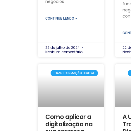
negócios
fun
neg
con
CONTINUE LENDO »
CONT
22 de julho de 2024
22 d
Nenhum comentário
Nen
TRANSFORMAÇÃO DIGITAL
Como aplicar a
A 
digitalização na
Tr