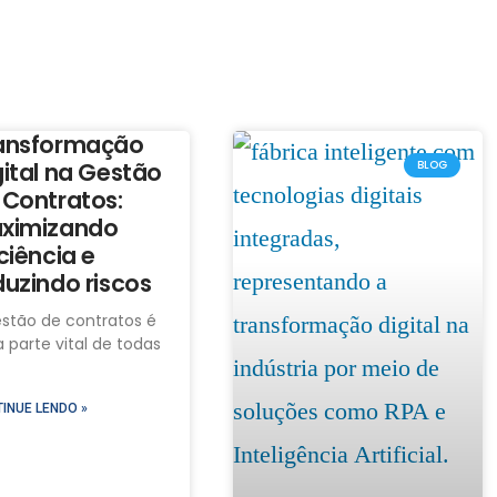
ansformação
gital na Gestão
BLOG
 Contratos:
ximizando
ciência e
duzindo riscos
estão de contratos é
 parte vital de todas
INUE LENDO »