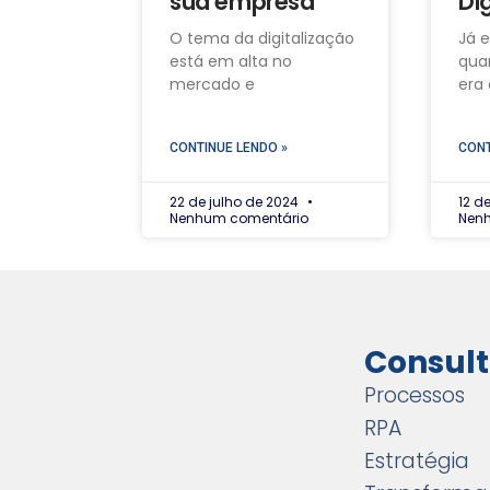
sua empresa
Dig
O tema da digitalização
Já 
está em alta no
qua
mercado e
era 
CONTINUE LENDO »
CONT
22 de julho de 2024
12 d
Nenhum comentário
Nen
Consult
Processos
RPA
Estratégia