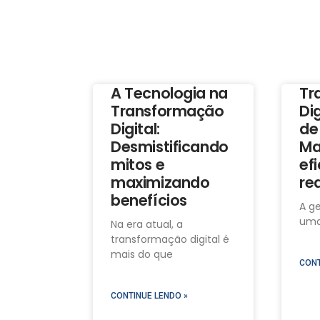
A Tecnologia na
Tr
Transformação
Di
Digital:
de
Desmistificando
Ma
mitos e
efi
maximizando
re
benefícios
A g
uma
Na era atual, a
transformação digital é
mais do que
CONT
CONTINUE LENDO »