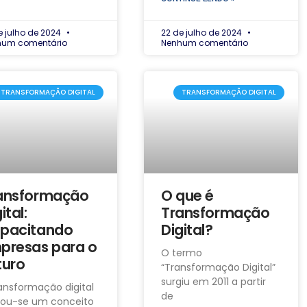
e julho de 2024
22 de julho de 2024
hum comentário
Nenhum comentário
TRANSFORMAÇÃO DIGITAL
TRANSFORMAÇÃO DIGITAL
ansformação
O que é
ital:
Transformação
pacitando
Digital?
presas para o
O termo
turo
“Transformação Digital”
surgiu em 2011 a partir
ansformação digital
de
nou-se um conceito