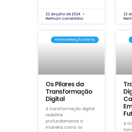
22 de julho de 2024
22 d
Nenhum comentário
Nen
TRANSFORMAÇÃO DIGITAL
Os Pilares da
Tr
Transformação
Dig
Digital
Ca
Em
A transformação digital
Fu
redefine
profundamente a
A tr
maneira como os
tor