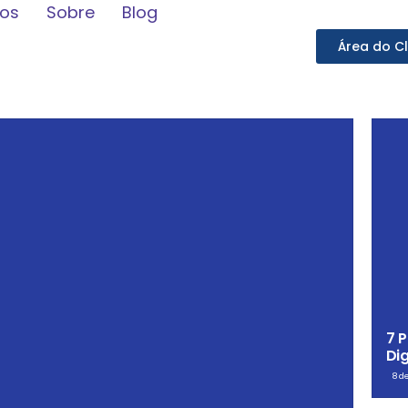
ços
Sobre
Blog
Área do Cl
7 
Dig
8 d